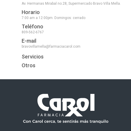
Av. Hermanas Mirabal no.28, Supermercado Bravo Villa Mella.
Horario
7:00 am a 12:00pm. Domingos: cerrado
Teléfono
809-562-6767
E-mail
bravovillamella@farmaciacarol.com
Servicios
Otros