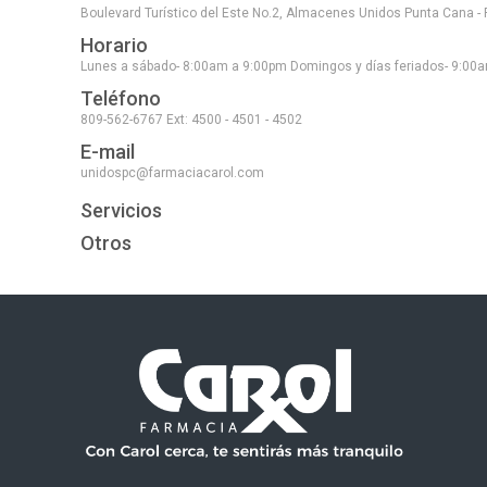
Boulevard Turístico del Este No.2, Almacenes Unidos Punta Cana - 
Horario
Lunes a sábado- 8:00am a 9:00pm Domingos y días feriados- 9:00
Teléfono
809-562-6767 Ext: 4500 - 4501 - 4502
E-mail
unidospc@farmaciacarol.com
Servicios
Otros