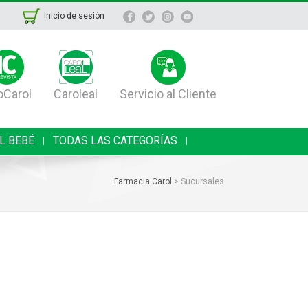
Inicio de sesión
oCarol
Caroleal
Servicio al Cliente
L BEBÉ
TODAS LAS CATEGORÍAS
|
|
Farmacia Carol
>
Sucursales