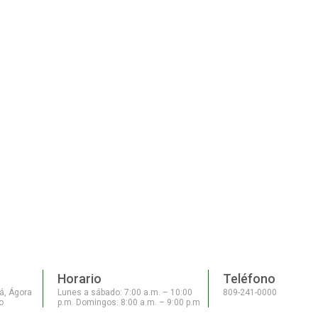
Horario
Teléfono
á, Ágora
Lunes a sábado: 7:00 a.m. – 10:00
809-241-0000
o
p.m. Domingos: 8:00 a.m. – 9:00 p.m